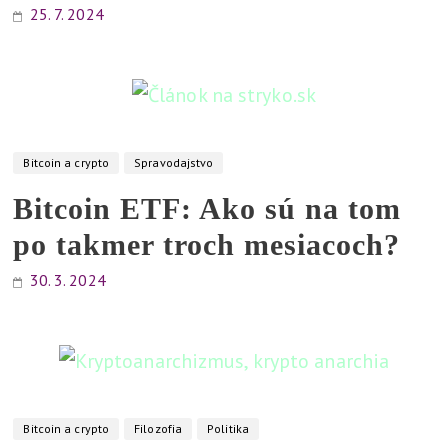
v
25. 7. 2024
e
t
l
í
,
Bitcoin a crypto
Spravodajstvo
v
Bitcoin ETF: Ako sú na tom
y
r
po takmer troch mesiacoch?
i
30. 3. 2024
e
š
i
Bitcoin a crypto
Filozofia
Politika