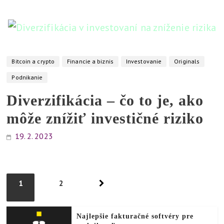
Bitcoin a crypto
Financie a biznis
Investovanie
Originals
Podnikanie
Diverzifikácia – čo to je, ako
môže znížiť investičné riziko
19. 2. 2023
Stránkovanie
1
2
príspevkov
Najlepšie fakturačné softvéry pre