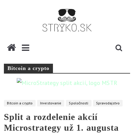
Skip
to
content
stryko.sk
P
o
Bitcoin a crypto
m
ô
ž
e
Bitcoin a crypto
Investovanie
Spoločnosti
Spravodajstvo
,
v
Split a rozdelenie akcií
y
Microstrategy už 1. augusta
s