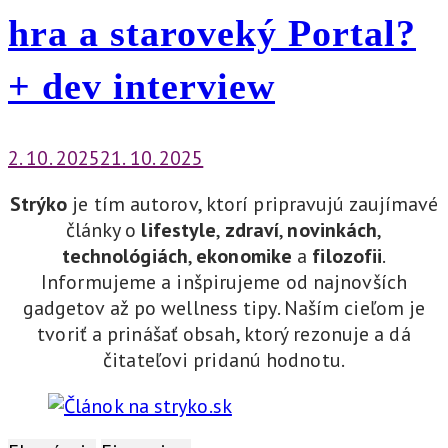
hra a staroveký Portal?
+ dev interview
2. 10. 2025
21. 10. 2025
Strýko
je tím autorov, ktorí pripravujú zaujímavé
články o
lifestyle
,
zdraví
,
novinkách
,
technológiách
,
ekonomike
a
filozofii
.
Informujeme a inšpirujeme od najnovších
gadgetov až po wellness tipy. Naším cieľom je
tvoriť a prinášať obsah, ktorý rezonuje a dá
čitateľovi pridanú hodnotu.