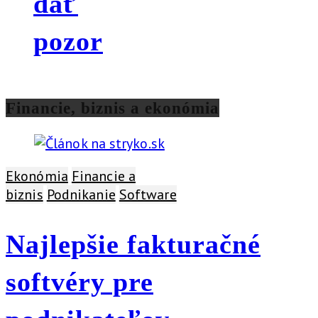
dať
pozor
Financie, biznis a ekonómia
Ekonómia
Financie a
biznis
Podnikanie
Software
Najlepšie fakturačné
softvéry pre