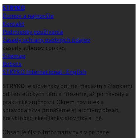
STRYKO
Domov a najnovšie
Kontakt
Podmienky používania
Zásady ochrany osobných údajov
Zásady súborov cookies
Sitemap
Robots
STRYKO International - English
STRYKO
je slovenský online magazín s článkami
od teoretických tém a filozofie, až po návody a
praktické zručnosti. Okrem noviniek a
spravodajstva prinášame aj archívny obsah,
encyklopedické články, slovníky a iné.
Obsah je čisto informatívny a v prípade