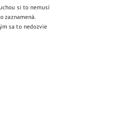
ruchou si to nemusí
 to zaznamená.
kým sa to nedozvie