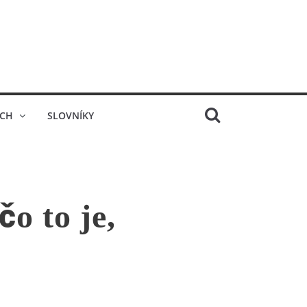
ECH
SLOVNÍKY
o to je,