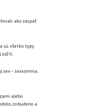
ťovali ako zaspať
a sú všetko typy
 zažil.
ý sex – sexsomnia.
ázami alebo
bdelo, zobudeno a