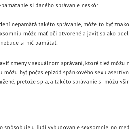
pamätanie si daného správanie neskôr
udení nepamätá takéto správanie, môže to byť znak
xsomniu môže mať oči otvorené a javiť sa ako bdelá
nebude si nič pamätať.
aviť zmeny v sexuálnom správaní, ktoré tiež môžu n
 môžu byť počas epizód spánkového sexu asertívnej
ížené, pretože spia, a takéto správanie si môžu vši
 čo spôsobuje u ľudí vybudovanie sexsomnie, no me