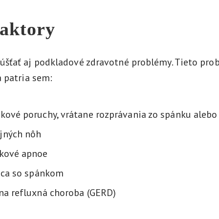
faktory
šťať aj podkladové zdravotné problémy. Tieto pro
 patria sem:
kové poruchy, vrátane rozprávania zo spánku aleb
jných nôh
nkové apnoe
iaca so spánkom
na refluxná choroba (GERD)