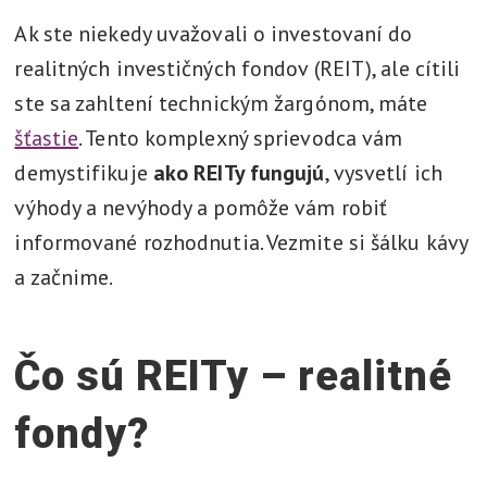
t
Ak ste niekedy uvažovali o investovaní do
l
realitných investičných fondov (REIT), ale cítili
í
ste sa zahltení technickým žargónom, máte
,
šťastie
. Tento komplexný sprievodca vám
v
demystifikuje
ako REITy fungujú
, vysvetlí ich
y
výhody a nevýhody a pomôže vám robiť
r
informované rozhodnutia. Vezmite si šálku kávy
i
e
a začnime.
š
i
Čo sú REITy – realitné
fondy?