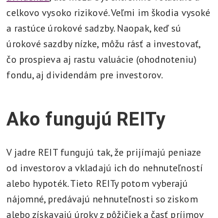
celkovo vysoko rizikové. Veľmi im škodia vysoké
a rastúce úrokové sadzby. Naopak, keď sú
úrokové sazdby nízke, môžu rásť a investovať,
čo prospieva aj rastu valuácie (ohodnoteniu)
fondu, aj dividendám pre investorov.
Ako fungujú REITy
V jadre REIT fungujú tak, že prijímajú peniaze
od investorov a vkladajú ich do nehnuteľností
alebo hypoték. Tieto REITy potom vyberajú
nájomné, predávajú nehnuteľnosti so ziskom
alebo získavajú úroky z pôžičiek a časť príjmov