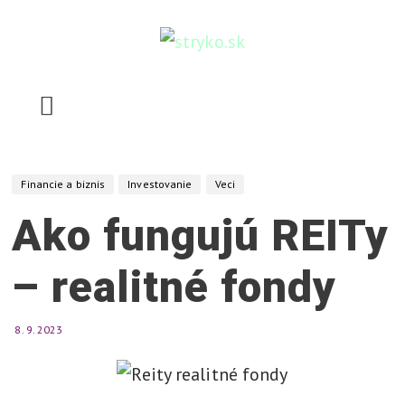
Skip
to
content
stryko.sk
P
o
m
Financie a biznis
Investovanie
Veci
ô
Ako fungujú REITy
ž
e
– realitné fondy
,
v
y
8. 9. 2023
s
v
e