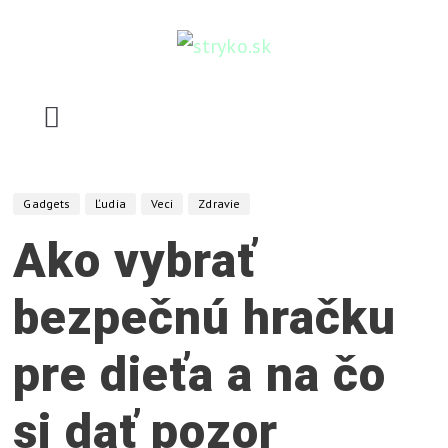
Skip
to
content
stryko.sk
P
o
m
Gadgets
Ľudia
Veci
Zdravie
ô
Ako vybrať
ž
e
bezpečnú hračku
,
v
pre dieťa a na čo
y
s
si dať pozor
v
e