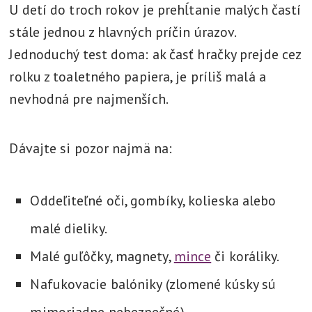
U detí do troch rokov je prehĺtanie malých častí
stále jednou z hlavných príčin úrazov.
Jednoduchý test doma: ak časť hračky prejde cez
rolku z toaletného papiera, je príliš malá a
nevhodná pre najmenších.
Dávajte si pozor najmä na:
Oddeľiteľné oči, gombíky, kolieska alebo
malé dieliky.
Malé guľôčky, magnety,
mince
či koráliky.
Nafukovacie balóniky (zlomené kúsky sú