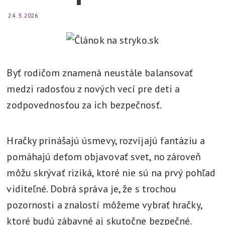
t
24. 3. 2026
l
í
,
v
Byť rodičom znamená neustále balansovať
y
medzi radosťou z nových vecí pre deti a
r
zodpovednosťou za ich bezpečnosť.
i
e
Hračky prinášajú úsmevy, rozvíjajú fantáziu a
š
i
pomáhajú deťom objavovať svet, no zároveň
môžu skrývať riziká, ktoré nie sú na prvý pohľad
viditeľné. Dobrá správa je, že s trochou
pozornosti a znalostí môžeme vybrať hračky,
ktoré budú zábavné aj skutočne bezpečné.