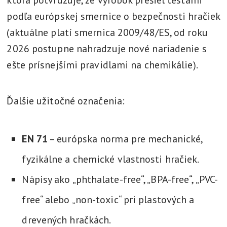
ktorá potvrdzuje, že výrobok prešiel testami
podľa európskej smernice o bezpečnosti hračiek
(aktuálne platí smernica 2009/48/ES, od roku
2026 postupne nahradzuje nové nariadenie s
ešte prísnejšími pravidlami na chemikálie).
Ďalšie užitočné označenia:
EN 71
– európska norma pre mechanické,
fyzikálne a chemické vlastnosti hračiek.
Nápisy ako „phthalate-free“, „BPA-free“, „PVC-
free“ alebo „non-toxic“ pri plastových a
drevených hračkách.