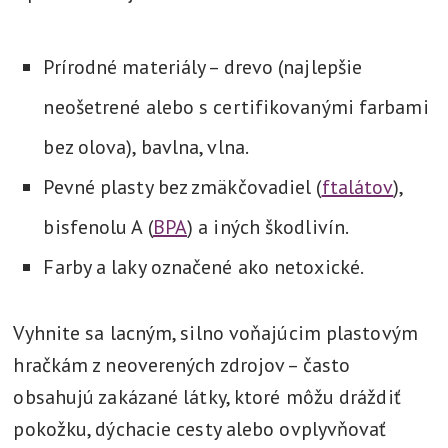
Prírodné materiály – drevo (najlepšie
neošetrené alebo s certifikovanými farbami
bez olova), bavlna, vlna.
Pevné plasty bez zmäkčovadiel (
ftalátov
),
bisfenolu A (
BPA
) a iných škodlivín.
Farby a laky označené ako netoxické.
Vyhnite sa lacným, silno voňajúcim plastovým
hračkám z neoverených zdrojov – často
obsahujú zakázané látky, ktoré môžu dráždiť
pokožku, dýchacie cesty alebo ovplyvňovať