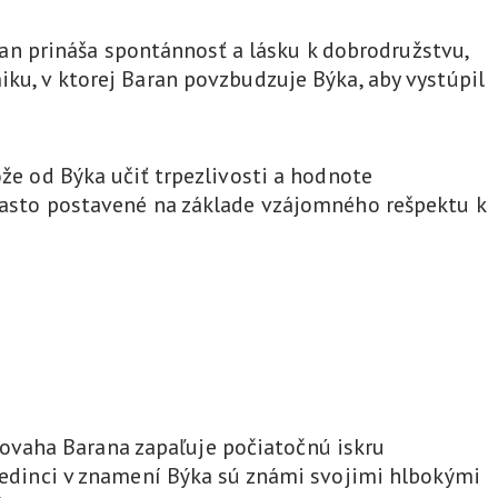
n prináša spontánnosť a lásku k dobrodružstvu,
iku, v ktorej Baran povzbudzuje Býka, aby vystúpil
ôže od Býka učiť trpezlivosti a hodnote
 často postavené na základe vzájomného rešpektu k
ovaha Barana zapaľuje počiatočnú iskru
 Jedinci v znamení Býka sú známi svojimi hlbokými