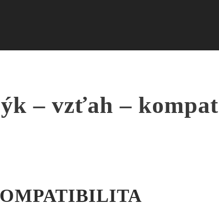
k – vzťah – kompati
OMPATIBILITA