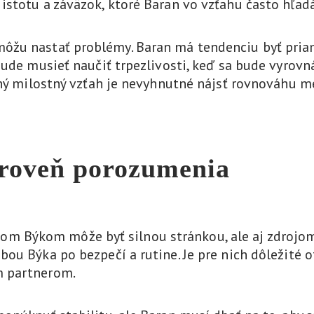
stotu a záväzok, ktoré Baran vo vzťahu často hľadá
žu nastať problémy. Baran má tendenciu byť priamy
 bude musieť naučiť trpezlivosti, keď sa bude vyro
ešný milostný vzťah je nevyhnutné nájsť rovnováhu 
roveň porozumenia
Býkom môže byť silnou stránkou, ale aj zdrojom p
bou Býka po bezpečí a rutine. Je pre nich dôležité
m partnerom.