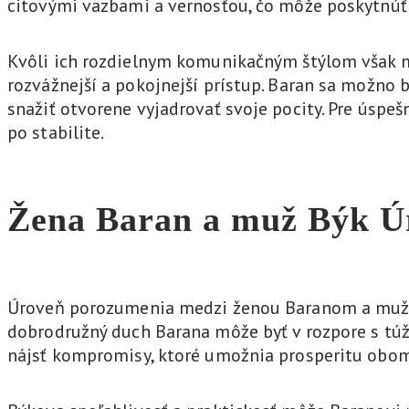
citovými väzbami a vernosťou, čo môže poskytnúť i
Kvôli ich rozdielnym komunikačným štýlom však mô
rozvážnejší a pokojnejší prístup. Baran sa možno
snažiť otvorene vyjadrovať svoje pocity. Pre úsp
po stabilite.
Žena Baran a muž Býk
Ú
Úroveň porozumenia medzi ženou Baranom a mužom 
dobrodružný duch Barana môže byť v rozpore s túž
nájsť kompromisy, ktoré umožnia prosperitu obo