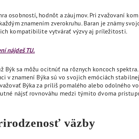
hra osobností, hodnôt a záujmov. Pri zvažovaní kom
s každým znamením zverokruhu. Baran je známy svoj
ch kompatibilite vytvárať výzvy aj príležitosti.
ní nájdeš TU.
už Býk sa môžu ocitnúť na rôznych koncoch spektra.
nci v znamení Býka sú vo svojich emóciách stabilnej
 považovať Býka za príliš pomalého alebo odolného 
yhnutné nájsť rovnováhu medzi týmito dvoma prístu
rirodzenosť väzby