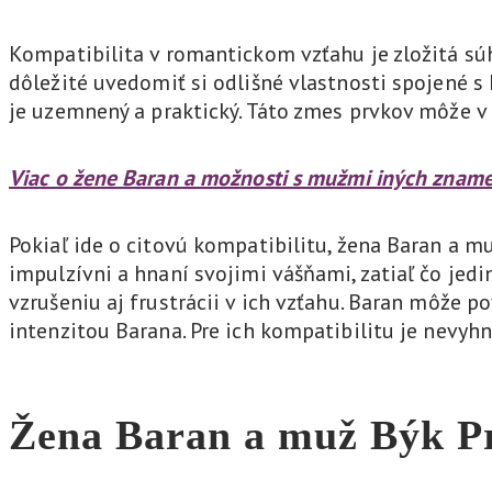
Kompatibilita v romantickom vzťahu je zložitá sú
dôležité uvedomiť si odlišné vlastnosti spojené 
je uzemnený a praktický. Táto zmes prvkov môže v i
Viac o žene Baran a možnosti s mužmi iných zname
Pokiaľ ide o citovú kompatibilitu, žena Baran a m
impulzívni a hnaní svojimi vášňami, zatiaľ čo jedi
vzrušeniu aj frustrácii v ich vzťahu. Baran môže
intenzitou Barana. Pre ich kompatibilitu je nev
Žena Baran a muž Býk
P