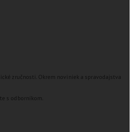
tické zručnosti. Okrem noviniek a spravodajstva
ďte s odborníkom.