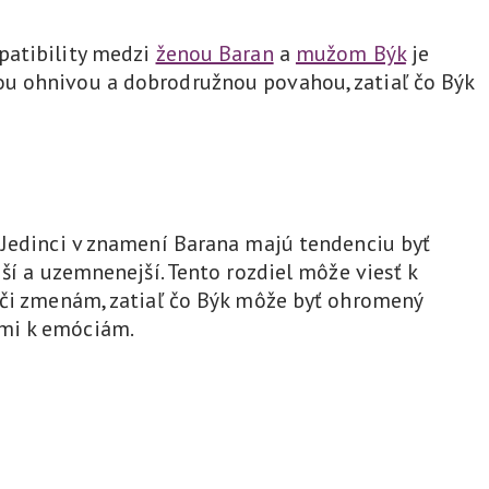
patibility medzi
ženou Baran
a
mužom Býk
je
ou ohnivou a dobrodružnou povahou, zatiaľ čo Býk
 Jedinci v znamení Barana majú tendenciu byť
ší a uzemnenejší. Tento rozdiel môže viesť k
voči zmenám, zatiaľ čo Býk môže byť ohromený
pmi k emóciám.