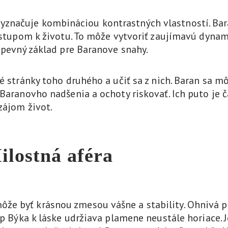
značuje kombináciou kontrastných vlastností. Bara
rístupom k životu. To môže vytvoriť zaujímavú dynam
e pevný základ pre Baranove snahy.
é stránky toho druhého a učiť sa z nich. Baran sa m
 Baranovho nadšenia a ochoty riskovať. Ich puto je
zájom život.
ilostná aféra
že byť krásnou zmesou vášne a stability. Ohnivá p
tup Býka k láske udržiava plamene neustále horiace.