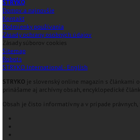
STRYKO
Domov a najnovšie
Kontakt
Podmienky používania
Zásady ochrany osobných údajov
Zásady súborov cookies
Sitemap
Robots
STRYKO International - English
STRYKO
je slovenský online magazín s článkami o
prinášame aj archívny obsah, encyklopedické články
Obsah je čisto informatívny a v prípade právnych