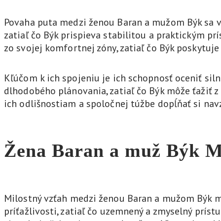
Povaha puta medzi ženou Baran a mužom Býk sa vy
zatiaľ čo Býk prispieva stabilitou a praktickým p
zo svojej komfortnej zóny, zatiaľ čo Býk poskytuj
Kľúčom k ich spojeniu je ich schopnosť oceniť siln
dlhodobého plánovania, zatiaľ čo Býk môže ťažiť z
ich odlišnostiam a spoločnej túžbe dopĺňať si nav
Žena Baran a muž Býk
M
Milostný vzťah medzi ženou Baran a mužom Býk mô
príťažlivosti, zatiaľ čo uzemnený a zmyselný prís