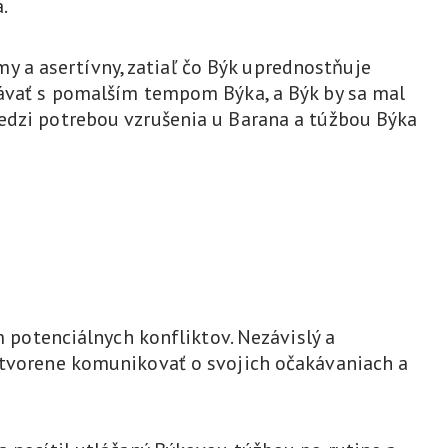
.
 a asertívny, zatiaľ čo Býk uprednostňuje
vnávať s pomalším tempom Býka, a Býk by sa mal
medzi potrebou vzrušenia u Barana a túžbou Býka
otenciálnych konfliktov. Nezávislý a
 otvorene komunikovať o svojich očakávaniach a