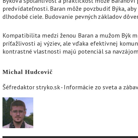
Býkova spoľahlivosť a praktickosť môže Baranovi p
predvídateľnosti. Baran môže povzbudiť Býka, aby
dlhodobé ciele. Budovanie pevných základov dôver
Kompatibilita medzi ženou Baran a mužom Býk môž
príťažlivosti aj výziev, ale vďaka efektívnej kom
kontrastné vlastnosti majú potenciál sa navzájom
Michal Hudcovič
Šéfredaktor stryko.sk - Informácie zo sveta a zába