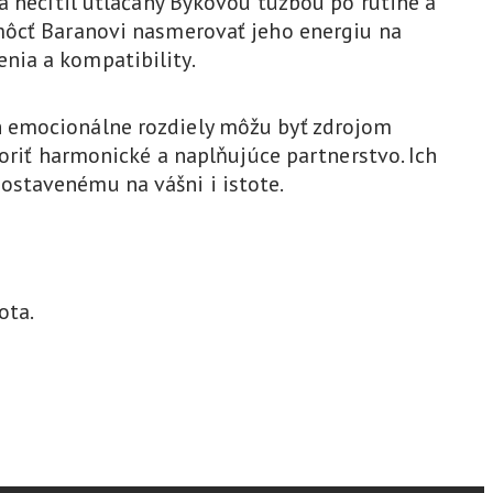
a necítil utláčaný Býkovou túžbou po rutine a
omôcť Baranovi nasmerovať jeho energiu na
nia a kompatibility.
h emocionálne rozdiely môžu byť zdrojom
voriť harmonické a naplňujúce partnerstvo. Ich
ostavenému na vášni i istote.
ota.