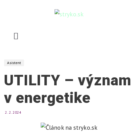
Skip
to
content
stryko.sk
P
o
m
Asistent
ô
UTILITY – význam
ž
e
v energetike
,
v
y
2. 2. 2024
s
v
e