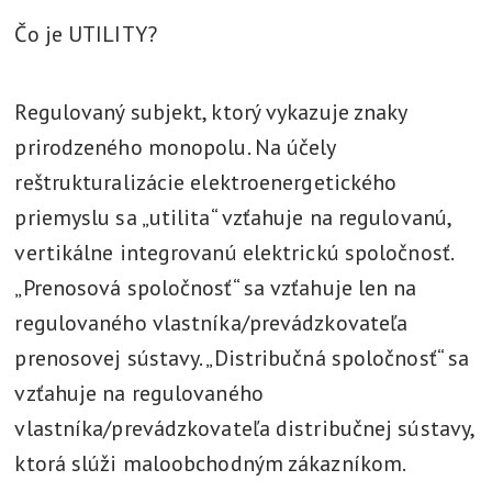
t
Čo je UTILITY?
l
í
Regulovaný subjekt, ktorý vykazuje znaky
,
prirodzeného monopolu. Na účely
v
reštrukturalizácie elektroenergetického
y
r
priemyslu sa „utilita“ vzťahuje na regulovanú,
i
vertikálne integrovanú elektrickú spoločnosť.
e
„Prenosová spoločnosť“ sa vzťahuje len na
š
regulovaného vlastníka/prevádzkovateľa
i
prenosovej sústavy. „Distribučná spoločnosť“ sa
vzťahuje na regulovaného
vlastníka/prevádzkovateľa distribučnej sústavy,
ktorá slúži maloobchodným zákazníkom.