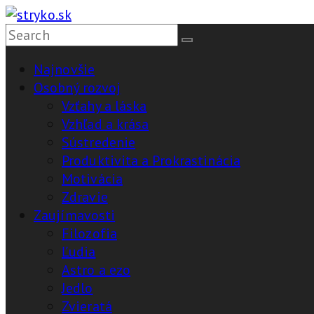
Skip
to
stryko.sk
content
Najnovšie
Pomôže,
Osobný rozvoj
vysvetlí,
Vzťahy a láska
vyrieši
Vzhľad a krása
Sústredenie
Produktivita a Prokrastinácia
Motivácia
Zdravie
Zaujímavosti
Filozofia
Ľudia
Astro a ezo
Jedlo
Zvieratá