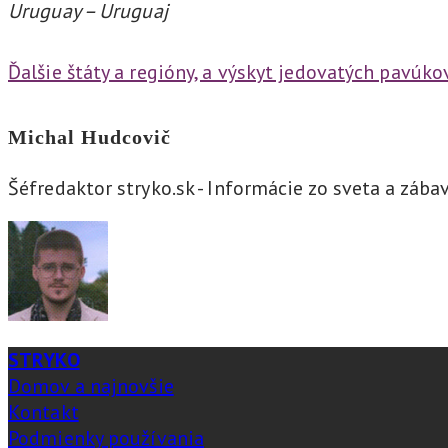
Uruguay – Uruguaj
Ďalšie štáty a regióny, a výskyt jedovatých pavúko
Michal Hudcovič
Šéfredaktor stryko.sk - Informácie zo sveta a zába
STRYKO
Domov a najnovšie
Kontakt
Podmienky používania