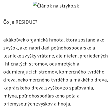
t
l
í
Čo je RESIDUE?
,
v
akákoľvek organická hmota, ktorá zostane ako
y
zvyšok, ako napríklad poľnohospodárske a
r
lesnícke zvyšky vrátane, ale nielen, preriedených
i
e
ihličnatých stromov, odumretých a
š
odumierajúcich stromov, komerčného tvrdého
i
dreva, nekomerčného tvrdého a mäkkého dreva,
kaprárskeho dreva, zvyškov zo spaľovania,
mlyna, poľnohospodárskeho poľa a
priemyselných zvyškov a hnoja.