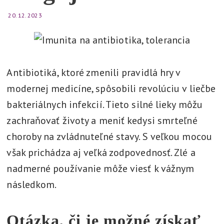
t
20. 12. 2023
l
í
,
v
Antibiotiká, ktoré zmenili pravidlá hry v
y
modernej medicíne, spôsobili revolúciu v liečbe
r
bakteriálnych infekcií. Tieto silné lieky môžu
i
zachraňovať životy a meniť kedysi smrteľné
e
choroby na zvládnuteľné stavy. S veľkou mocou
š
však prichádza aj veľká zodpovednosť. Zlé a
i
nadmerné používanie môže viesť k vážnym
následkom.
Otázka, či je možné získať