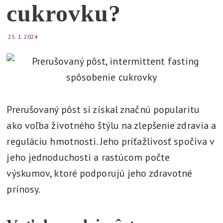
cukrovku?
v
e
t
25. 1. 2024
l
í
,
v
y
Prerušovaný pôst si získal značnú popularitu
r
ako voľba životného štýlu na zlepšenie zdravia a
i
reguláciu hmotnosti. Jeho príťažlivosť spočíva v
e
jeho jednoduchosti a rastúcom počte
š
výskumov, ktoré podporujú jeho zdravotné
i
prínosy.