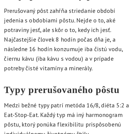
Prerušovaný pôst zahŕňa striedanie období
jedenia s obdobiami pôstu. Nejde o to, aké
potraviny jesť, ale skôr o to, kedy ich jesť.
Najčastejšie človek 8 hodín počas dňa je, a
následne 16 hodín konzumuje iba čistú vodu,
čiernu kávu (iba kávu s vodou) a v prípade
potreby čisté vitamíny a minerály.
Typy prerušovaného pôstu
Medzi bežné typy patrí metóda 16/8, diéta 5:2 a
Eat-Stop-Eat. Každý typ má iný harmonogram
pôstu, ktorý ponúka flexibilitu prispôsobenú