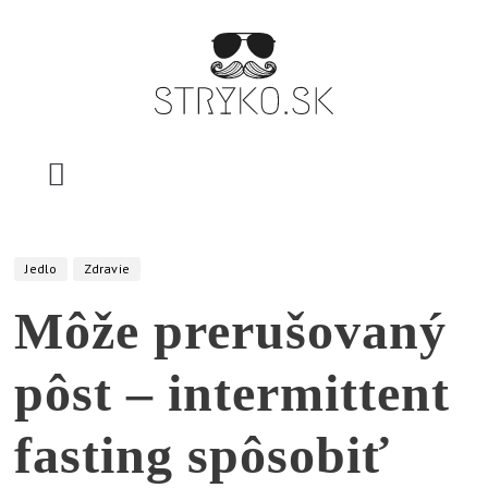
Skip
to
content
stryko.sk
P
o
m
Jedlo
Zdravie
ô
Môže prerušovaný
ž
e
pôst – intermittent
,
v
fasting spôsobiť
y
s