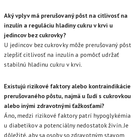
Aký vplyv má prerušovaný pôst na citlivosť na
inzulín a reguláciu hladiny cukru v krvi u
jedincov bez cukrovky?
U jedincov bez cukrovky môže prerušovaný pôst
zlepšiť citlivosť na inzulín a pomôcť udržať
stabilnú hladinu cukru v krvi.
Existujú rizikové faktory alebo kontraindikácie
prerušovaného pôstu, najmä u ľudí s cukrovkou
alebo inými zdravotnými ťažkosťami?
Áno, medzi rizikové faktory patrí hypoglykémia
u diabetikov a potenciálny nedostatok živín. Je
dôležité, aby sa osoby so zdravotným stavom