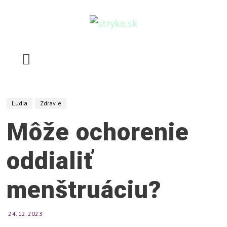
Skip
to
content
stryko.sk
P
o
m
Ľudia
Zdravie
ô
Môže ochorenie
ž
e
oddialiť
,
v
menštruáciu?
y
s
v
24. 12. 2023
e