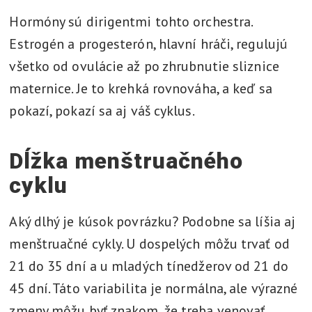
Hormóny sú dirigentmi tohto orchestra.
Estrogén a progesterón, hlavní hráči, regulujú
všetko od ovulácie až po zhrubnutie sliznice
maternice. Je to krehká rovnováha, a keď sa
pokazí, pokazí sa aj váš cyklus.
Dĺžka menštruačného
cyklu
Aký dlhý je kúsok povrázku? Podobne sa líšia aj
menštruačné cykly. U dospelých môžu trvať od
21 do 35 dní a u mladých tínedžerov od 21 do
45 dní. Táto variabilita je normálna, ale výrazné
zmeny môžu byť znakom, že treba venovať