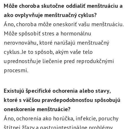
Môže choroba skutočne oddialiť menštruáciu a
ako ovplyvňuje menštruačný cyklus?
Áno, choroba môže oneskoriť vašu menštruáciu.
Môže spôsobiť stres a hormonálnu
nerovnováhu, ktoré narúšajú menštruačný
cyklus. Je to spôsob, akým vaše telo
uprednostňuje liečenie pred reprodukčnými
procesmi.
Existujú špecifické ochorenia alebo stavy,
ktoré s väčšou pravdepodobnosťou spôsobujú
oneskorenie menštruácie?
Áno, ochorenia ako horúčka, infekcie, poruchy
štítnej žľazy a gastrointestinálne problémy