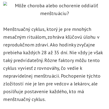
t
l
í
,
Menštruačný cyklus, ktorý je pre mnohých
v
mesačným rituálom, zohráva kľúčovú úlohu v
y
reprodukčnom zdraví. Ako hodinky zvyčajne
r
prebieha každých 28 až 35 dní. Nie vždy je však
i
taký predvídateľný. Rôzne faktory môžu tento
e
cyklus vyviesť z rovnováhy, čo vedie k
š
i
nepravidelnej menštruácii. Pochopenie týchto
zložitostí nie je len pre vedcov a lekárov, ale
posilňuje postavenie každého, kto má
menštruačný cyklus.