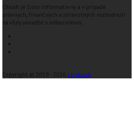
Obsah je čisto informatívny a v prípade
právnych, finančných a zdravotných rozhodnutí
sa vždy poraďte s odborníkom.
Copyright © 2019 - 2026
stryko.sk