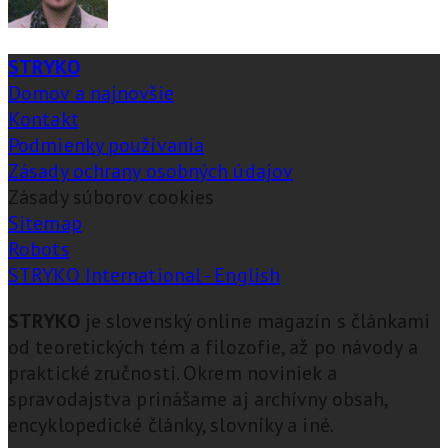
STRYKO
Domov a najnovšie
Kontakt
Podmienky používania
Zásady ochrany osobných údajov
Zásady súborov cookies
Sitemap
Robots
STRYKO International - English
STRYKO
je slovenský online magazín s článkami
od teoretických tém a filozofie, až po návody a
praktické zručnosti. Okrem noviniek a
spravodajstva prinášame aj archívny obsah,
encyklopedické články, slovníky a iné.