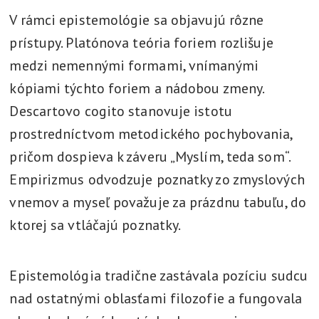
V rámci epistemológie sa objavujú rôzne
prístupy. Platónova teória foriem rozlišuje
medzi nemennými formami, vnímanými
kópiami týchto foriem a nádobou zmeny.
Descartovo cogito stanovuje istotu
prostredníctvom metodického pochybovania,
pričom dospieva k záveru „Myslím, teda som“.
Empirizmus odvodzuje poznatky zo zmyslových
vnemov a myseľ považuje za prázdnu tabuľu, do
ktorej sa vtláčajú poznatky.
Epistemológia tradične zastávala pozíciu sudcu
nad ostatnými oblasťami filozofie a fungovala