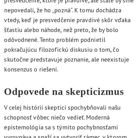
presvedčenie, ktoré je pravdivé, ale stále by sme
nepovedali, že ho „pozná“. K tomu dochádza
vtedy, keď je presvedčenie pravdivé skôr vďaka
šťastiu alebo náhode, než preto, že by bolo
odôvodnené. Tento problém podnietil
pokračujúcu filozofickú diskusiu o tom, čo
skutočne predstavuje poznanie, ale neexistuje
konsenzus o riešení.
Odpovede na skepticizmus
V celej histórii skeptici spochybňovali našu
schopnosť vôbec niečo vedieť. Moderná
epistemológia sa s týmito pochybnosťami
vyrovnáva a snaží sa vytvoriť rámec, v ktorom