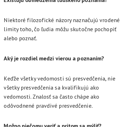
Existujú obmedzenia ľudského poznania?
Niektoré filozofické názory naznačujú vrodené
limity toho, čo ľudia môžu skutočne pochopiť
alebo poznať.
Aký je rozdiel medzi vierou a poznaním?
Keďže všetky vedomosti sú presvedčenia, nie
všetky presvedčenia sa kvalifikujú ako
vedomosti. Znalosť sa často chápe ako
odôvodnené pravdivé presvedčenie.
Možno niečomu veriť a pritom sa mýliť?