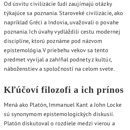
Od úsvitu civilizácie ľudí zaujímajú otázky
týkajúce sa poznania. Staroveké civilizácie, ako
napríklad Gréci a Indovia, uvažovali o povahe
poznania. Ich úvahy vydláždili cestu modernej
disciplíne, ktorú poznáme pod názvom
epistemológia. V priebehu vekov sa tento
predmet vyvíjal a zahŕňal podnety z kultúr,
náboženstiev a spoločností na celom svete.
Kľúčoví filozofi a ich prínos
Mená ako Platón, Immanuel Kant a John Locke
sú synonymom epistemologických diskusií.
Platón diskutoval o rozdiele medzi vierou a