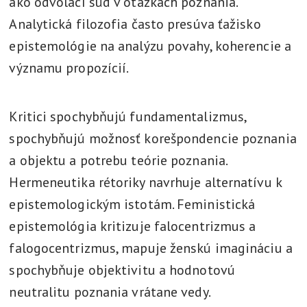
ako odvolací súd v otázkach poznania.
Analytická filozofia často presúva ťažisko
epistemológie na analýzu povahy, koherencie a
významu propozícií.
Kritici spochybňujú fundamentalizmus,
spochybňujú možnosť korešpondencie poznania
a objektu a potrebu teórie poznania.
Hermeneutika rétoriky navrhuje alternatívu k
epistemologickým istotám. Feministická
epistemológia kritizuje falocentrizmus a
falogocentrizmus, mapuje ženskú imagináciu a
spochybňuje objektivitu a hodnotovú
neutralitu poznania vrátane vedy.