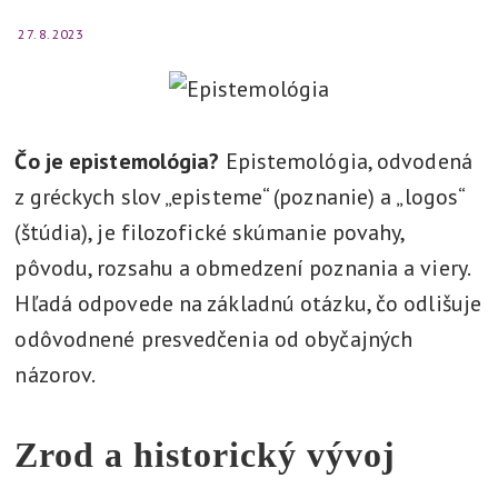
t
27. 8. 2023
l
í
,
v
Čo je epistemológia?
Epistemológia, odvodená
y
z gréckych slov „episteme“ (poznanie) a „logos“
r
(štúdia), je filozofické skúmanie povahy,
i
pôvodu, rozsahu a obmedzení poznania a viery.
e
Hľadá odpovede na základnú otázku, čo odlišuje
š
odôvodnené presvedčenia od obyčajných
i
názorov.
Zrod a historický vývoj