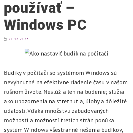
používať –
v
e
Windows PC
t
l
í
21. 12. 2023
,
v
y
r
Budíky v počítači so systémom Windows sú
i
nevyhnutné na efektívne riadenie času v našom
e
rušnom živote. Neslúžia len na budenie; slúžia
š
ako upozornenia na stretnutia, úlohy a dôležité
i
udalosti. Vďaka množstvu zabudovaných
možností a možností tretích strán ponúka
systém Windows všestranné riešenia budíkov,