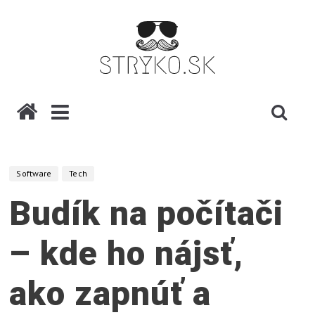
Skip
to
content
stryko.sk
P
o
m
Software
Tech
ô
Budík na počítači
ž
e
– kde ho nájsť,
,
v
ako zapnúť a
y
s