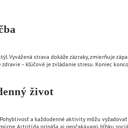
ečba
ý štýl. Vyvážená strava dokáže zázraky, zmierňuje záp
zdravie – kľúčové je zvládanie stresu. Koniec konc
denný život
Pohyblivosť a každodenné aktivity môžu vyžadovať u
hmúrne. Artritída prináša aj neočakávanú hĺbku soc