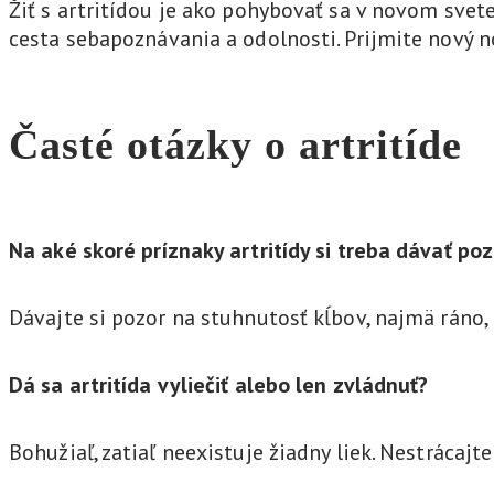
Žiť s artritídou je ako pohybovať sa v novom svete.
cesta sebapoznávania a odolnosti. Prijmite nový nor
Časté otázky o artritíde
Na aké skoré príznaky artritídy si treba dávať poz
Dávajte si pozor na stuhnutosť kĺbov, najmä ráno, 
Dá sa artritída vyliečiť alebo len zvládnuť?
Bohužiaľ, zatiaľ neexistuje žiadny liek. Nestrácajt