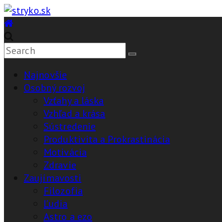
Skip
to
stryko.sk
content
Pomôže,
vysvetlí,
Najnovšie
vyrieši
Osobný rozvoj
Vzťahy a láska
Vzhľad a krása
Sústredenie
Produktivita a Prokrastinácia
Motivácia
Zdravie
Zaujímavosti
Filozofia
Ľudia
Astro a ezo