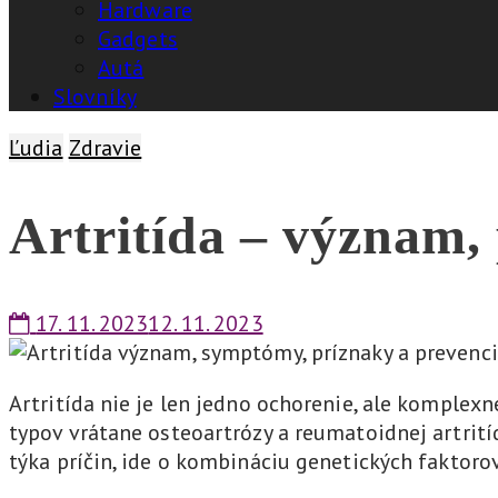
Hardware
Gadgets
Autá
Slovníky
Ľudia
Zdravie
Artritída – význam, 
17. 11. 2023
12. 11. 2023
Artritída nie je len jedno ochorenie, ale komplexn
typov vrátane osteoartrózy a reumatoidnej artritíd
týka príčin, ide o kombináciu genetických faktorov