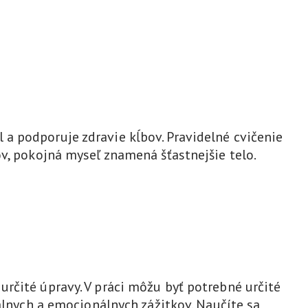
al a podporuje zdravie kĺbov. Pravidelné cvičenie
ov, pokojná myseľ znamená šťastnejšie telo.
rčité úpravy. V práci môžu byť potrebné určité
iálnych a emocionálnych zážitkov. Naučíte sa