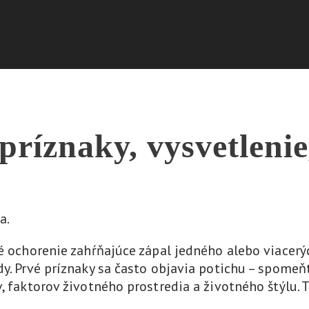
príznaky, vysvetlenie
é ochorenie zahŕňajúce zápal jedného alebo viacerýc
y. Prvé príznaky sa často objavia potichu – spomeňt
, faktorov životného prostredia a životného štýlu. 