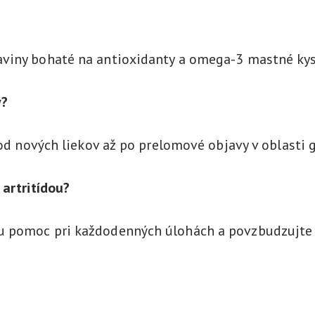
viny bohaté na antioxidanty a omega-3 mastné kysel
y?
 od nových liekov až po prelomové objavy v oblasti 
 artritídou?
 pomoc pri každodenných úlohách a povzbudzujte ho