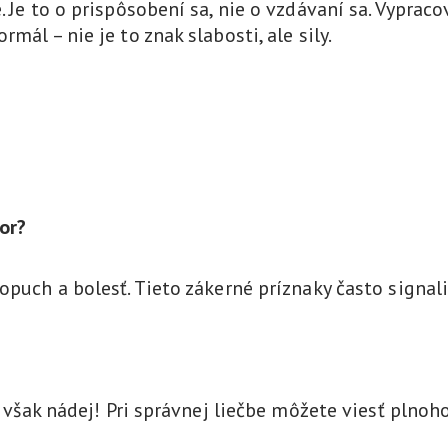
 Je to o prispôsobení sa, nie o vzdávaní sa. Vypraco
mál – nie je to znak slabosti, ale sily.
or?
opuch a bolesť. Tieto zákerné príznaky často signali
e však nádej! Pri správnej liečbe môžete viesť plnoh