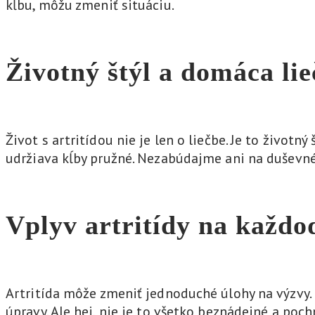
kĺbu, môžu zmeniť situáciu.
Životný štýl a domáca li
Život s artritídou nie je len o liečbe. Je to životn
udržiava kĺby pružné. Nezabúdajme ani na duševné 
Vplyv artritídy na každo
Artritída môže zmeniť jednoduché úlohy na výzvy. 
úpravy. Ale hej, nie je to všetko beznádejné a poc