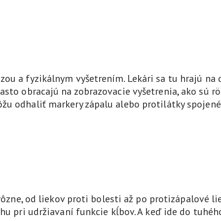
ou a fyzikálnym vyšetrením. Lekári sa tu hrajú na 
často obracajú na zobrazovacie vyšetrenia, ako sú 
u odhaliť markery zápalu alebo protilátky spojené 
ôzne, od liekov proti bolesti až po protizápalové lie
hu pri udržiavaní funkcie kĺbov. A keď ide do tuhéh