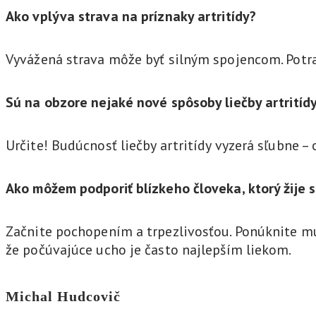
Ako vplýva strava na príznaky artritídy?
Vyvážená strava môže byť silným spojencom. Potra
Sú na obzore nejaké nové spôsoby liečby artritíd
Určite! Budúcnosť liečby artritídy vyzerá sľubne –
Ako môžem podporiť blízkeho človeka, ktorý žije s
Začnite pochopením a trpezlivosťou. Ponúknite mu
že počúvajúce ucho je často najlepším liekom.
Michal Hudcovič