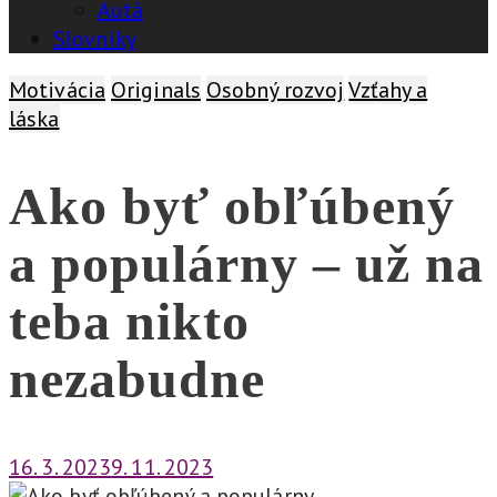
Autá
Slovníky
Motivácia
Originals
Osobný rozvoj
Vzťahy a
láska
Ako byť obľúbený
a populárny – už na
teba nikto
nezabudne
16. 3. 2023
9. 11. 2023