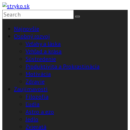
Skip
to
stryko.sk
content
Najnovšie
Pomôže,
Osobný rozvoj
vysvetlí,
Vzťahy a láska
vyrieši
Vzhľad a krása
Sústredenie
Produktivita a Prokrastinácia
Motivácia
Zdravie
Zaujímavosti
Filozofia
Ľudia
Astro a ezo
Jedlo
Zvieratá