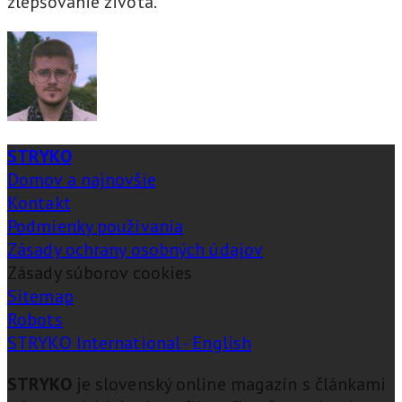
zlepšovanie života.
STRYKO
Domov a najnovšie
Kontakt
Podmienky používania
Zásady ochrany osobných údajov
Zásady súborov cookies
Sitemap
Robots
STRYKO International - English
STRYKO
je slovenský online magazín s článkami