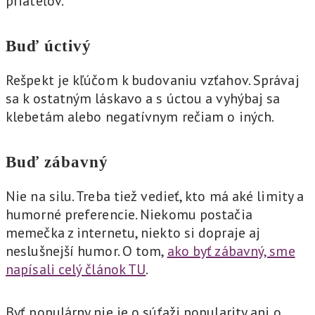
priateľov.
Buď úctivý
Rešpekt je kľúčom k budovaniu vzťahov. Správaj
sa k ostatným láskavo a s úctou a vyhýbaj sa
klebetám alebo negatívnym rečiam o iných.
Buď zábavný
Nie na silu. Treba tiež vedieť, kto má aké limity a
humorné preferencie. Niekomu postačia
memečka z internetu, niekto si dopraje aj
neslušnejší humor. O tom,
ako byť zábavný, sme
napísali celý článok TU
.
Byť populárny nie je o súťaži popularity ani o