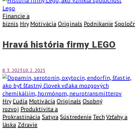
Financie a
biznis
Hry
Motivácia
Originals
Podnikanie
Spoločn
Hravá história firmy LEGO
8. 3. 2023
10. 2. 2025
Hry
Ľudia
Motivácia
Originals
Osobný
rozvoj
Produktivita a
Prokrastinácia
Satyra
Sústredenie
Tech
Vzťahy a
láska
Zdravie