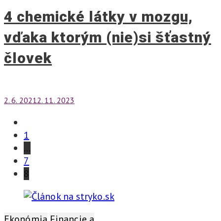
4 chemické látky v mozgu,
vďaka ktorým (nie)si šťastný
človek
2. 6. 2021
2. 11. 2023
Stránkovanie
1
…
príspevkov
7
8
Ekonómia
Financie a