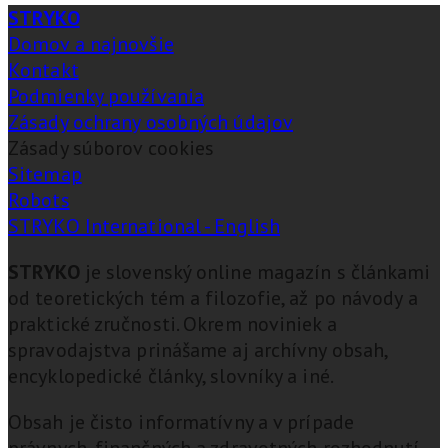
STRYKO
Domov a najnovšie
Kontakt
Podmienky používania
Zásady ochrany osobných údajov
Zásady súborov cookies
Sitemap
Robots
STRYKO International - English
STRYKO
je slovenský online magazín s článkami
od teoretických tém a filozofie, až po návody a
praktické zručnosti. Okrem noviniek a
spravodajstva prinášame aj archívny obsah,
encyklopedické články, slovníky a iné.
Obsah je čisto informatívny a v prípade
právnych, finančných a zdravotných rozhodnutí