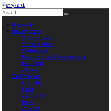
Skip
to
stryko.sk
content
Najnovšie
Pomôže,
Osobný rozvoj
vysvetlí,
Vzťahy a láska
vyrieši
Vzhľad a krása
Sústredenie
Produktivita a Prokrastinácia
Motivácia
Zdravie
Zaujímavosti
Filozofia
Ľudia
Astro a ezo
Jedlo
Zvieratá